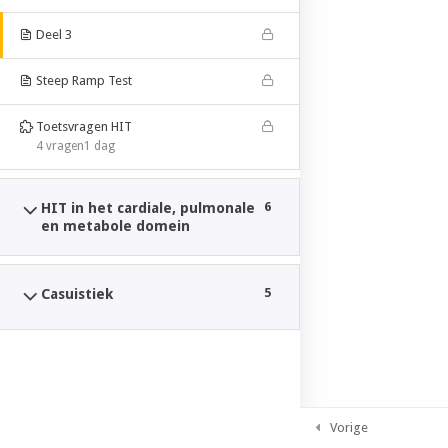
WORDPRESS.COM
.
Deel 3
Steep Ramp Test
Toetsvragen HIT
4 vragen
1 dag
6
HIT in het cardiale, pulmonale
en metabole domein
5
Casuistiek
Vorige