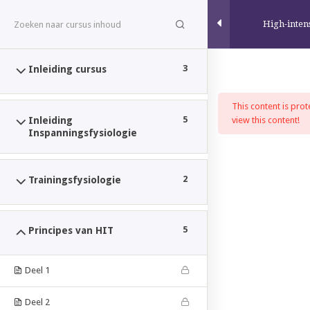
High-inten
3
Inleiding cursus
This content is pro
THE PHYSIOLOGY
5
Inleiding
view this content!
ACADEMY
Inspanningsfysiologie
Never Stop Learning
2
Trainingsfysiologie
MENU
NAAR
5
Principes van HIT
DE
Home
Online Courses
Training
INHOUD
SPRINGEN
Deel 1
NL
DUTCH
NEDERLANDS
Deel 2
ONDERSTEUND DOOR WORDPRESS
|
THEMA: MOTIF DOOR