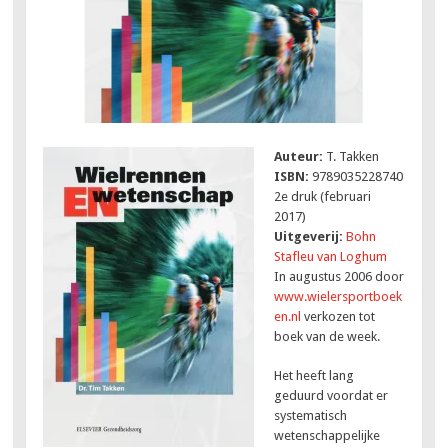
Auteur:
T. Takken
ISBN:
9789035228740
2e druk (februari
2017)
Uitgeverij:
Bohn
Stafleu van Loghum
In augustus 2006 door
www.wielersportboek
en.nl
verkozen tot
boek van de week.
Het heeft lang
geduurd voordat er
systematisch
wetenschappelijke