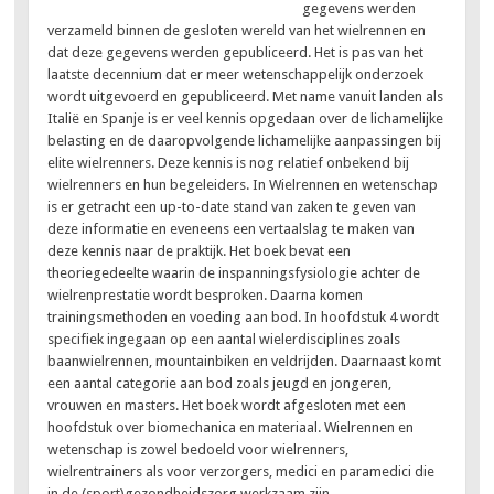
gegevens werden
verzameld binnen de gesloten wereld van het wielrennen en
dat deze gegevens werden gepubliceerd. Het is pas van het
laatste decennium dat er meer wetenschappelijk onderzoek
wordt uitgevoerd en gepubliceerd. Met name vanuit landen als
Italië en Spanje is er veel kennis opgedaan over de lichamelijke
belasting en de daaropvolgende lichamelijke aanpassingen bij
elite wielrenners. Deze kennis is nog relatief onbekend bij
wielrenners en hun begeleiders. In Wielrennen en wetenschap
is er getracht een up-to-date stand van zaken te geven van
deze informatie en eveneens een vertaalslag te maken van
deze kennis naar de praktijk. Het boek bevat een
theoriegedeelte waarin de inspanningsfysiologie achter de
wielrenprestatie wordt besproken. Daarna komen
trainingsmethoden en voeding aan bod. In hoofdstuk 4 wordt
specifiek ingegaan op een aantal wielerdisciplines zoals
baanwielrennen, mountainbiken en veldrijden. Daarnaast komt
een aantal categorie aan bod zoals jeugd en jongeren,
vrouwen en masters. Het boek wordt afgesloten met een
hoofdstuk over biomechanica en materiaal. Wielrennen en
wetenschap is zowel bedoeld voor wielrenners,
wielrentrainers als voor verzorgers, medici en paramedici die
in de (sport)gezondheidszorg werkzaam zijn.