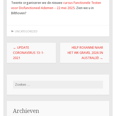
Twente organiseren we de nieuwe
cursus Functionele Testen
voor Disfunctioneel Ademen – 22 mei 2025
. Zien we u in
Bilthoven?
UNCATEGORIZED
Berichtnavigatie
←
UPDATE
HELP ROXANNE NAAR
CORONAVIRUS 13-1-
HET WK GRAVEL 2026 IN
2021
AUSTRALIË!
→
Zoeken
naar:
Archieven